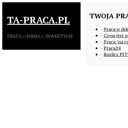
TWOJA PR
TA-PRACA.PL
-
Praca w de
-
Czym jest p
PRACA » FIRMA » INWESTYCJE
-
Praca "na cz
-
Praca24
-
Rozlicz PIT