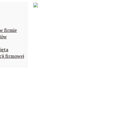
w firmie
dów
ięta
ji firmowej