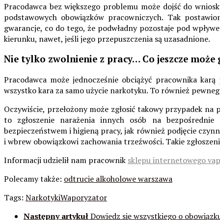
Pracodawca bez większego problemu może dojść do wniosku
podstawowych obowiązków pracowniczych. Tak postawiona
gwarancje, co do tego, że podwładny pozostaje pod wpływ
kierunku, nawet, jeśli jego przepuszczenia są uzasadnione.
Nie tylko zwolnienie z pracy… Co jeszcze mo
Pracodawca może jednocześnie obciążyć pracownika karą p
wszystko kara za samo użycie narkotyku. To również pewnego
Oczywiście, przełożony może zgłosić takowy przypadek na p
to zgłoszenie narażenia innych osób na bezpośrednie 
bezpieczeństwem i higieną pracy, jak również podjęcie czyn
i wbrew obowiązkowi zachowania trzeźwości. Takie zgłoszeni
Informacji udzielił nam pracownik
sklepu internetowego vap
Polecamy także:
odtrucie alkoholowe warszawa
Tags:
Narkotyki
Waporyzator
Następny artykuł
Dowiedz się wszystkiego o obowiąz