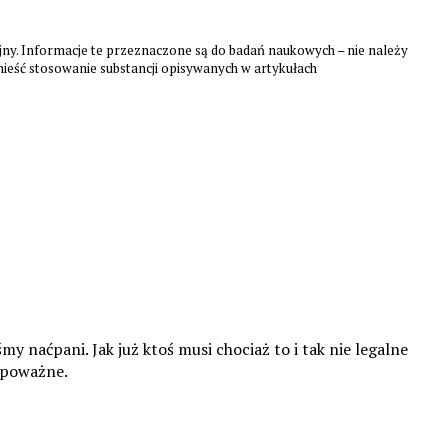
y. Informacje te przeznaczone są do badań naukowych – nie należy
ynieść stosowanie substancji opisywanych w artykułach
my naćpani. Jak już ktoś musi chociaż to i tak nie legalne
e poważne.