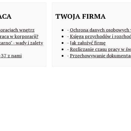
ACA
TWOJA FIRMA
koracjach wnętrz
-
Ochrona danych osobowych 
raca w korporacji?
-
Księga przychodów i rozcho
arno" - wady i zalety
-
Jak założyć firmę
-
Rozliczanie czasu pracy w św
-37 z nami
-
Przechowywanie dokumentac