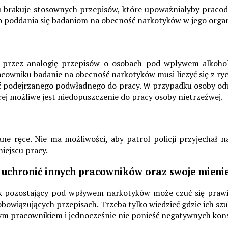
tu brakuje stosownych przepisów, które upoważniałyby praco
oddania się badaniom na obecność narkotyków w jego organizm
przez analogię przepisów o osobach pod wpływem alkoholu
cowniku badanie na obecność narkotyków musi liczyć się z rych
cić podejrzanego podwładnego do pracy. W przypadku osoby od
rej możliwe jest niedopuszczenie do pracy osoby nietrzeźwej.
e ręce. Nie ma możliwości, aby patrol policji przyjechał na
iejscu pracy.
y uchronić innych pracowników oraz swoje mien
k pozostający pod wpływem narkotyków może czuć się prawie 
bowiązujących przepisach. Trzeba tylko wiedzieć gdzie ich szu
nym pracownikiem i jednocześnie nie ponieść negatywnych ko