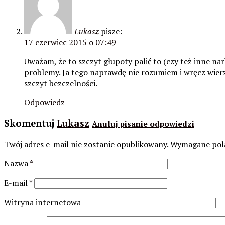
Lukasz
pisze:
17 czerwiec 2015 o 07:49
Uważam, że to szczyt głupoty palić to (czy też inne na
problemy. Ja tego naprawdę nie rozumiem i wręcz wierzy
szczyt bezczelności.
Odpowiedz
Skomentuj
Lukasz
Anuluj pisanie odpowiedzi
Twój adres e-mail nie zostanie opublikowany.
Wymagane pola
Nazwa
*
E-mail
*
Witryna internetowa