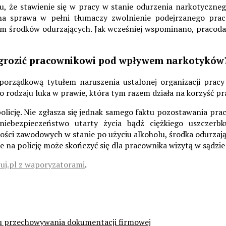
, że stawienie się w pracy w stanie odurzenia narkotyczne
 sprawa w pełni tłumaczy zwolnienie podejrzanego pracow
em środków odurzających. Jak wcześniej wspominano, pracod
że grozić pracownikowi pod wpływem narkotyków
orządkową tytułem naruszenia ustalonej organizacji pracy
 rodzaju luka w prawie, która tym razem działa na korzyść p
olicję. Nie zgłasza się jednak samego faktu pozostawania p
niebezpieczeństwo utarty życia bądź ciężkiego uszczerb
ności zawodowych w stanie po użyciu alkoholu, środka odurzają
e na policję może skończyć się dla pracownika wizytą w sądzi
uj.pl z waporyzatorami
.
ku przechowywania dokumentacji firmowej